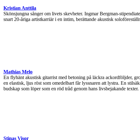
Kristian Anttila
Skönsjungna sånger om livets skevheter. Ingmar Bergman-stipendiaten
snart 20-åriga artistkarriär i en intim, berättande akustisk soloföreställ
Mathias Melo
En flyhänt akustisk gitarrist med betoning på läckra ackordföljder, 
en elastisk, ljus röst som omedelbart får lyssnaren att lystra. En stils
budskap som löper som en röd tråd genom hans livsbejakande texter.
Stinas Visor