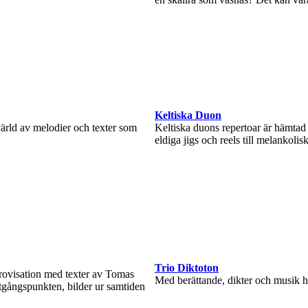
Keltiska Duon
ärld av melodier och texter som
Keltiska duons repertoar är hämtad f
eldiga jigs och reels till melankolis
Trio Diktoton
rovisation med texter av Tomas
Med berättande, dikter och musik hyl
tgångspunkten, bilder ur samtiden