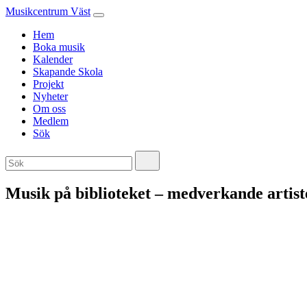
Musikcentrum Väst
Hem
Boka musik
Kalender
Skapande Skola
Projekt
Nyheter
Om oss
Medlem
Sök
Musik på biblioteket – medverkande artis