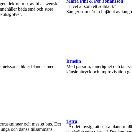
Maria Pihl & Per Johansson
n, lekfull mix av bl.a. svensk
”Livet är som ett solblänk”
innehåller båda små och stora
Sånger som når in i hjärtat av tang
 köksgolvet.
Irmelin
anielssons dikter blandas med
Med passion, innerlighet och tätt s
känslouttryck och improvisation ger
Tetra
erraskningar och mysigt bus. Det
”Är det mysigt att sussa bland mull
 sjunga och dansa tillsammans.
en skallra som väsnas? Det kan vara