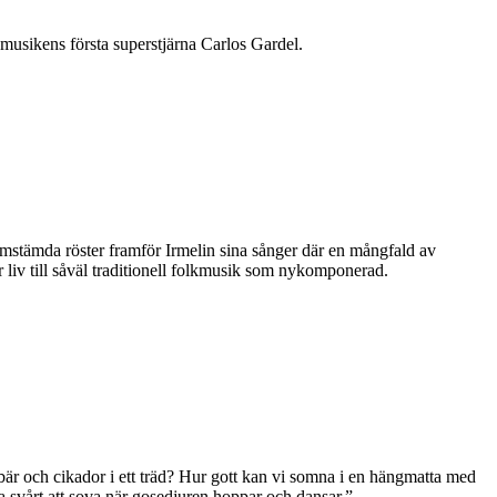
omusikens första superstjärna Carlos Gardel.
amstämda röster framför Irmelin sina sånger där en mångfald av
 liv till såväl traditionell folkmusik som nykomponerad.
bär och cikador i ett träd? Hur gott kan vi somna i en hängmatta med
 svårt att sova när gosedjuren hoppar och dansar.”