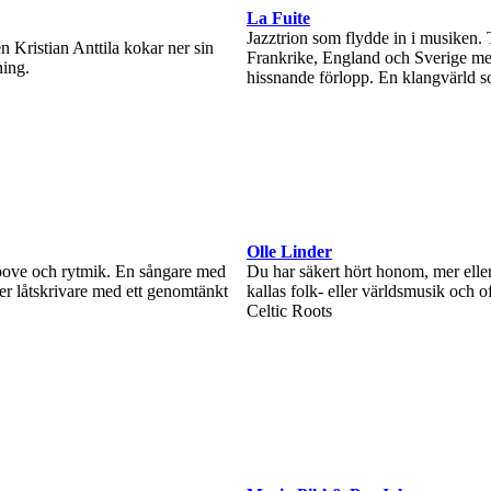
La Fuite
Jazztrion som flydde in i musiken. T
 Kristian Anttila kokar ner sin
Frankrike, England och Sverige me
ning.
hissnande förlopp. En klangvärld som
Olle Linder
groove och rytmik. En sångare med
Du har säkert hört honom, mer elle
äker låtskrivare med ett genomtänkt
kallas folk- eller världsmusik och
Celtic Roots