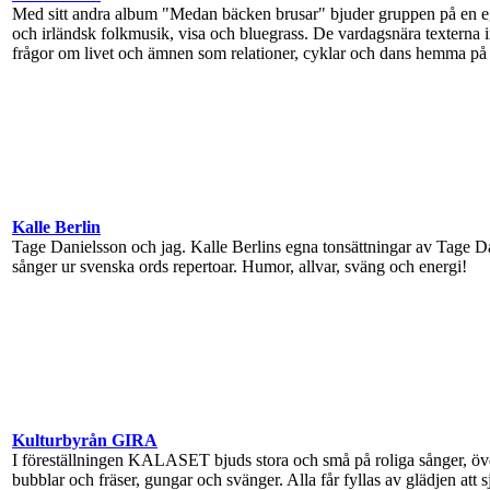
Med sitt andra album "Medan bäcken brusar" bjuder gruppen på en ege
och irländsk folkmusik, visa och bluegrass. De vardagsnära texterna 
frågor om livet och ämnen som relationer, cyklar och dans hemma på
Kalle Berlin
Tage Danielsson och jag. Kalle Berlins egna tonsättningar av Tage D
sånger ur svenska ords repertoar. Humor, allvar, sväng och energi!
Kulturbyrån GIRA
I föreställningen KALASET bjuds stora och små på roliga sånger, öv
bubblar och fräser, gungar och svänger. Alla får fyllas av glädjen att