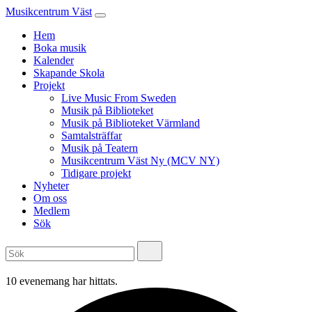
Musikcentrum Väst
Hem
Boka musik
Kalender
Skapande Skola
Projekt
Live Music From Sweden
Musik på Biblioteket
Musik på Biblioteket Värmland
Samtalsträffar
Musik på Teatern
Musikcentrum Väst Ny (MCV NY)
Tidigare projekt
Nyheter
Om oss
Medlem
Sök
10 evenemang har hittats.