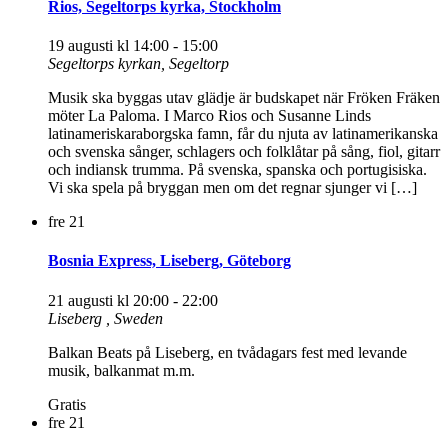
Rios, Segeltorps kyrka, Stockholm
19 augusti kl 14:00
-
15:00
Segeltorps kyrkan, Segeltorp
Musik ska byggas utav glädje är budskapet när Fröken Fräken
möter La Paloma. I Marco Rios och Susanne Linds
latinameriskaraborgska famn, får du njuta av latinamerikanska
och svenska sånger, schlagers och folklåtar på sång, fiol, gitarr
och indiansk trumma. På svenska, spanska och portugisiska.
Vi ska spela på bryggan men om det regnar sjunger vi […]
fre
21
Bosnia Express, Liseberg, Göteborg
21 augusti kl 20:00
-
22:00
Liseberg
, Sweden
Balkan Beats på Liseberg, en tvådagars fest med levande
musik, balkanmat m.m.
Gratis
fre
21