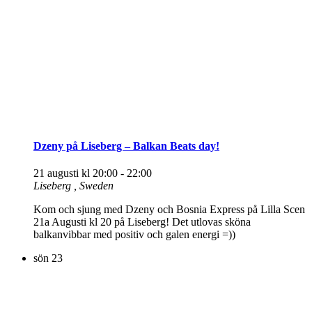
Dzeny på Liseberg – Balkan Beats day!
21 augusti kl 20:00
-
22:00
Liseberg
, Sweden
Kom och sjung med Dzeny och Bosnia Express på Lilla Scen
21a Augusti kl 20 på Liseberg! Det utlovas sköna
balkanvibbar med positiv och galen energi =))
sön
23