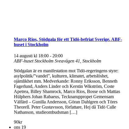
Marco Rios, Stödgala för ett Tidö-befriat Sverige. ABF-
huset i Stockholm
14 augusti kl 18:00
-
20:00
ABF-huset Stockholm
Sveavägen 41, Stockholm
Stödgalan är en manifestation mot Tidö-regeringens styre:
asylpolitik/”vandel”, kulturen, klimatet, arbetslöshet,
ojämlikhet mm. Medverkande: Ronny Eriksson, Benneth
Fagerlund, Anders Linder och Kerstin Wikström, Coste
Apetrea, Billey Shamrock, Marco Rios, Bosse och Mattias
Hülphers Johan Rabaeus, Tecknaruppropet Gemensam
Välfärd – Gunilla Andersson, Göran Dahlgren och Töres
Theorell. Peter Gustavsson, författare, Hej då Tidö Calle
Nathanson, studieombudsman […]
90kr
ons
19