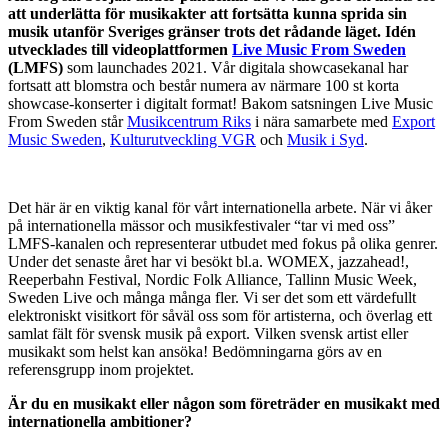
att underlätta för musikakter att fortsätta kunna sprida sin
musik utanför Sveriges gränser trots det rådande läget. Idén
utvecklades till videoplattformen
Live Music From Sweden
(LMFS)
som launchades 2021.
Vår digitala showcasekanal har
fortsatt att blomstra och
består numera av närmare 100 st korta
showcase-konserter i digitalt format! Bakom satsningen Live Music
From Sweden står
Musikcentrum Riks
i nära samarbete med
Export
Music Sweden
,
Kulturutveckling VGR
och
Musik i Syd
.
Det här är en viktig kanal för vårt internationella arbete. När vi åker
på internationella mässor och musikfestivaler “tar vi med oss”
LMFS-kanalen och representerar utbudet med fokus på olika genrer.
Under det senaste året har vi besökt bl.a. WOMEX, jazzahead!,
Reeperbahn Festival, Nordic Folk Alliance, Tallinn Music Week,
Sweden Live och många många fler. Vi ser det som ett värdefullt
elektroniskt visitkort för såväl oss som för artisterna, och överlag ett
samlat fält för svensk musik på export. Vilken svensk artist eller
musikakt som helst kan ansöka! Bedömningarna görs av en
referensgrupp inom projektet.
Är du en musikakt eller någon som företräder en musikakt med
internationella ambitioner?