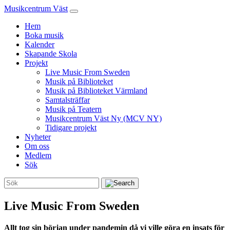
Musikcentrum Väst
Hem
Boka musik
Kalender
Skapande Skola
Projekt
Live Music From Sweden
Musik på Biblioteket
Musik på Biblioteket Värmland
Samtalsträffar
Musik på Teatern
Musikcentrum Väst Ny (MCV NY)
Tidigare projekt
Nyheter
Om oss
Medlem
Sök
Live Music From Sweden
Allt tog sin början under pandemin då vi ville göra en insats för