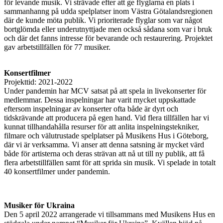
för levande musik. Vi strävade efter att ge flyglarna en plats i
sammanhanng på udda spelplatser inom Västra Götalandsregionen
där de kunde möta publik. Vi prioriterade flyglar som var något
bortglömda eller underutnyttjade men också sådana som var i bruk
och där det fanns intresse för bevarande och restaurering. Projektet
gav arbetstillfällen för 77 musiker.
Konsertfilmer
Projekttid: 2021-2022
Under pandemin har MCV satsat på att spela in livekonserter för
medlemmar. Dessa inspelningar har varit mycket uppskattade
eftersom inspelningar av konserter ofta både är dyrt och
tidskrävande att producera på egen hand. Vid flera tillfällen har vi
kunnat tillhandahålla resurser för att anlita inspelningstekniker,
filmare och välutrustade spelplatser på Musikens Hus i Göteborg,
där vi är verksamma. Vi anser att denna satsning är mycket värd
både för artisterna och deras strävan att nå ut till ny publik, att få
flera arbetstillfällen samt för att sprida sin musik. Vi spelade in totalt
40 konsertfilmer under pandemin.
Musiker för Ukraina
Den 5 april 2022 arrangerade vi tillsammans med Musikens Hus en