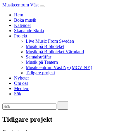
Musikcentrum Väst
Hem
Boka musik
Kalender
Skapande Skola
Projekt
Live Music From Sweden
Musik på Biblioteket
Musik på Biblioteket Värmland
Samtalsträffar
Musik på Teatern
Musikcentrum Väst Ny (MCV NY)
Tidigare projekt
Nyheter
Om oss
Medlem
Sök
Tidigare projekt