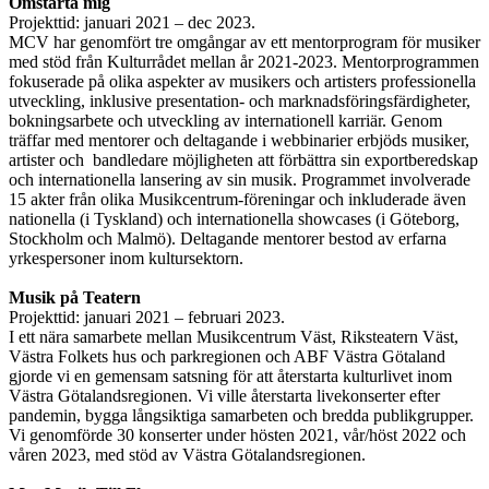
Omstarta mig
Projekttid: januari 2021 – dec 2023.
MCV har genomfört tre omgångar av ett mentorprogram för musiker
med stöd från Kulturrådet mellan år 2021-2023. Mentorprogrammen
fokuserade på olika aspekter av musikers och artisters professionella
utveckling, inklusive presentation- och marknadsföringsfärdigheter,
bokningsarbete och utveckling av internationell karriär. Genom
träffar med mentorer och deltagande i webbinarier erbjöds musiker,
artister och bandledare möjligheten att förbättra sin exportberedskap
och internationella lansering av sin musik. Programmet involverade
15 akter från olika Musikcentrum-föreningar och inkluderade även
nationella (i Tyskland) och internationella showcases (i Göteborg,
Stockholm och Malmö). Deltagande mentorer bestod av erfarna
yrkespersoner inom kultursektorn.
Musik på Teatern
Projekttid: januari 2021 – februari 2023.
I ett nära samarbete mellan Musikcentrum Väst, Riksteatern Väst,
Västra Folkets hus och parkregionen och ABF Västra Götaland
gjorde vi en gemensam satsning för att återstarta kulturlivet inom
Västra Götalandsregionen. Vi ville återstarta livekonserter efter
pandemin, bygga långsiktiga samarbeten och bredda publikgrupper.
Vi genomförde 30 konserter under hösten 2021, vår/höst 2022 och
våren 2023, med stöd av Västra Götalandsregionen.