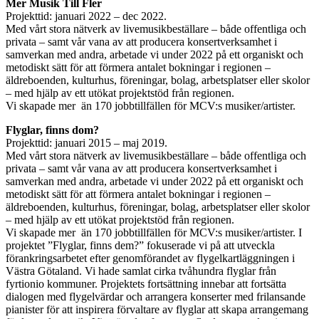
Mer Musik Till Fler
Projekttid:
januari 2022 – dec 2022.
Med vårt stora nätverk av livemusikbeställare – både offentliga och
privata – samt vår vana av att producera konsertverksamhet i
samverkan med andra, arbetade vi under 2022 på ett organiskt och
metodiskt sätt för att förmera antalet bokningar i regionen –
äldreboenden, kulturhus, föreningar, bolag, arbetsplatser eller skolor
– med hjälp av ett utökat projektstöd från regionen.
Vi skapade mer än 170 jobbtillfällen för MCV:s musiker/artister.
Flyglar, finns dom?
Projekttid:
januari 2015 – maj 2019.
Med vårt stora nätverk av livemusikbeställare – både offentliga och
privata – samt vår vana av att producera konsertverksamhet i
samverkan med andra, arbetade vi under 2022 på ett organiskt och
metodiskt sätt för att förmera antalet bokningar i regionen –
äldreboenden, kulturhus, föreningar, bolag, arbetsplatser eller skolor
– med hjälp av ett utökat projektstöd från regionen.
Vi skapade mer än 170 jobbtillfällen för MCV:s musiker/artister. I
projektet ”Flyglar, finns dem?” fokuserade vi på att utveckla
förankringsarbetet efter genomförandet av flygelkartläggningen i
Västra Götaland. Vi hade samlat cirka tvåhundra flyglar från
fyrtionio kommuner. Projektets fortsättning innebar att fortsätta
dialogen med flygelvärdar och arrangera konserter med frilansande
pianister för att inspirera förvaltare av flyglar att skapa arrangemang