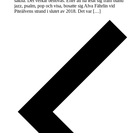
sakna. Det verkar behövas. Efter att ha letat sig fram bland
jazz, psalm, pop och visa, bosatte sig Alva Fährlin vid
Piteälvens strand i slutet av 2018. Det var […]