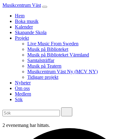
Musikcentrum Väst
Hem
Boka musik
Kalender
Skapande Skola
Projekt
Live Music From Sweden
Musik på Biblioteket
Musik på Biblioteket Värmland
Samtalsträffar
Musik på Teatern
Musikcentrum Väst Ny (MCV NY)
Tidigare projekt
Nyheter
Om oss
Medlem
Sök
2 evenemang har hittats.