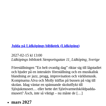
Julda på Lidköpings bibliotek (Lidköping)
2027-02-15 kl 13:00
Lidköpings bibliotek
Stenportsgatan 11, Lidköping, Sverige
Föreställningen ”En helt ovanlig dag” riktar sig till lågstadiet
och bjuder på en interaktiv föreställning och en musikalisk
blandning av jazz, progg, improvisation och världsmusik.
Kompisarna Alva och Molly träffas på bussen på väg till
skolan. Idag väntar en spännande skolutflykt till
Sjösjukmuseet… eller hette det Sjörövarmedsköldpadda-
museet? Äsch, inte så viktigt – nu måste de […]
mars 2027