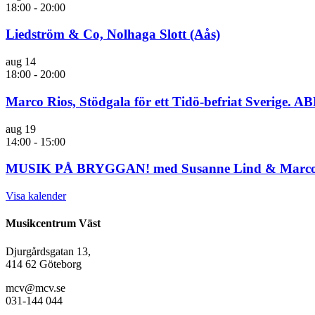
18:00
-
20:00
Liedström & Co, Nolhaga Slott (Aås)
aug
14
18:00
-
20:00
Marco Rios, Stödgala för ett Tidö-befriat Sverige. A
aug
19
14:00
-
15:00
MUSIK PÅ BRYGGAN! med Susanne Lind & Marco Ri
Visa kalender
Musikcentrum Väst
Djurgårdsgatan 13,
414 62 Göteborg
mcv@mcv.se
031-144 044