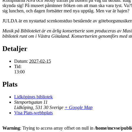
Kompisarna Alva och Molly träffas på bussen på väg till skolan. Idag
skynda sig! På museet påminner fröken om att man ska vara tyst. Va?! 
sig lunchen, och dagen fortsätter med nya upptåg. Men var är hajen?
JULDA är en nystartad scenkonstduo bestående av göteborgsmusikerna 
Musik på Biblioteket är en årlig konsertserie som produceras av Mus
bibliotek runt om i Västra Götaland. Konsertserien genomförs med s
Detaljer
Datum:
2027-02-15
Tid:
13:00
Plats
Lidköpings bibliotek
Stenportsgatan 11
Lidköping
,
531 30
Sverige
+ Google Map
Visa Plats-webbplats
Warning
: Trying to access array offset on null in
/home/mcvse/public