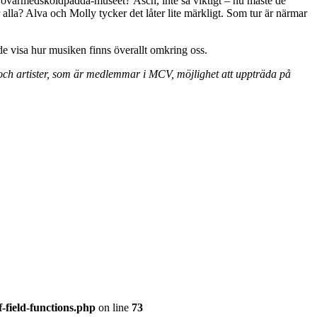
jörövarmedsköldpadda-museet? Äsch, inte så viktigt – nu måste de
lla? Alva och Molly tycker det låter lite märkligt. Som tur är närmar
 visa hur musiken finns överallt omkring oss.
och artister, som är medlemmar i MCV, möjlighet att uppträda på
-field-functions.php
on line
73