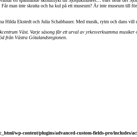
 väntar en spännande skolutflykt till Sjösjukmuseet… eller hette det S
Får man inte skratta och ha kul på ett museum? Är inte museum till för a
Hilda Ekstedt och Julia Schabbauer. Med musik, rytm och dans vill de
ikcentrum Väst. Varje säsong får ett urval av yrkesverksamma musiker 
töd från Västra Götalandsregionen.
_html/wp-content/plugins/advanced-custom-fields-pro/includes/acf