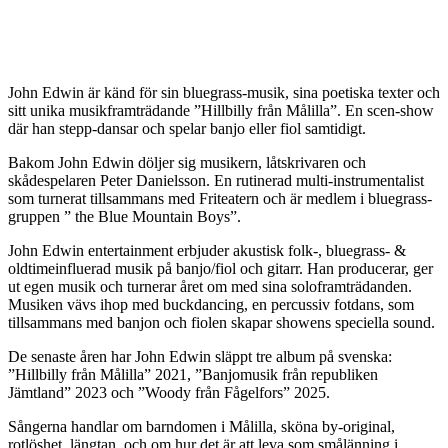
John Edwin är känd för sin bluegrass-musik, sina poetiska texter och
sitt unika musikframträdande ”Hillbilly från Målilla”. En scen-show
där han stepp-dansar och spelar banjo eller fiol samtidigt.
Bakom John Edwin döljer sig musikern, låtskrivaren och
skådespelaren Peter Danielsson. En rutinerad multi-instrumentalist
som turnerat tillsammans med Friteatern och är medlem i bluegrass-
gruppen ” the Blue Mountain Boys”.
John Edwin entertainment erbjuder akustisk folk-, bluegrass- &
oldtimeinfluerad musik på banjo/fiol och gitarr. Han producerar, ger
ut egen musik och turnerar året om med sina soloframträdanden.
Musiken vävs ihop med buckdancing, en percussiv fotdans, som
tillsammans med banjon och fiolen skapar showens speciella sound.
De senaste åren har John Edwin släppt tre album på svenska:
”Hillbilly från Målilla” 2021, ”Banjomusik från republiken
Jämtland” 2023 och ”Woody från Fågelfors” 2025.
Sångerna handlar om barndomen i Målilla, sköna by-original,
rotlöshet, längtan, och om hur det är att leva som smålänning i