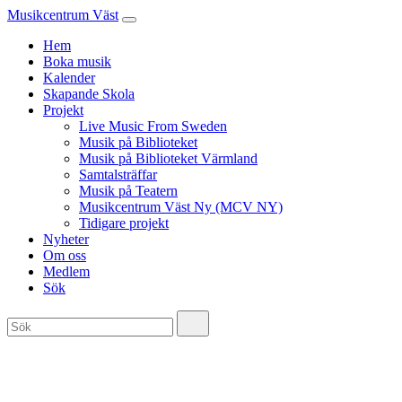
Musikcentrum Väst
Hem
Boka musik
Kalender
Skapande Skola
Projekt
Live Music From Sweden
Musik på Biblioteket
Musik på Biblioteket Värmland
Samtalsträffar
Musik på Teatern
Musikcentrum Väst Ny (MCV NY)
Tidigare projekt
Nyheter
Om oss
Medlem
Sök