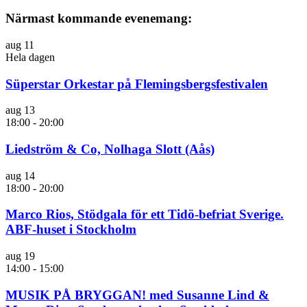
Närmast kommande evenemang:
aug
11
Hela dagen
Süperstar Orkestar på Flemingsbergsfestivalen
aug
13
18:00
-
20:00
Liedström & Co, Nolhaga Slott (Aås)
aug
14
18:00
-
20:00
Marco Rios, Stödgala för ett Tidö-befriat Sverige.
ABF-huset i Stockholm
aug
19
14:00
-
15:00
MUSIK PÅ BRYGGAN! med Susanne Lind &