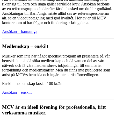
riktar sig till barn och unga gäller särskilda krav. Ansökan bedöms
av en referensgrupp och därefter får du besked om du blir godkänd.
Ansökningar till Barn/unga måste alltid ses av referenspersonerna
alt. se en videoupptagning med god kvalitét. Hör av er till MCV
kontoret om ni har frågor och funderingar kring detta.
Ansökan – barn/unga
Medlemskap – enskilt
Musiker som inte har något specifikt program att presentera på vår
hemsida kan ändå söka medlemskap och då vara en del av vårt
nätverk och få våra medlemsbrev, inbjudn­ingar till seminarier,
fortbildning och medlemsträffar. Men du finns inte publicerad som
artist på MCV:s hemsida och ingår inte i artistförmedlingen.
Enskilt medlemskap kostar 100 kr/år.
Ansökan – enskilt
MCV är en ideell förening för professionella, fritt
verksamma musiker.