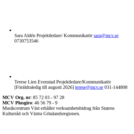
Sara Aldén
Projektledare/ Kommunikatör
sara@mcv.se
0730753546
Terese Lien Evenstad
Projektledare/Kommunikatör
[Föräldraledig till augusti 2026]
terese@mcv.se
031-144808
MCV Org. nr
: 85 72 03 - 97 28
MCV Plusgiro
: 46 56 79 - 9
Musikcentrum Väst erhåller verksamhetsbidrag från Statens
Kulturråd och Västra Götalandsregionen.