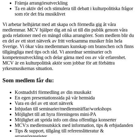
Främja arrangörsutveckling
Ta en aktiv del och stimulera till debatt i kulturpolitiska frågor
som rör det fria musiklivet
Vi arbetar helhjärtat med att skapa och förmedla gig åt våra
medlemmar. MCV hjälper dig att nå ut till din publik genom våra
goda relationer med en mängd olika arrangörer. Som medlem blir du
en del av ett stort nätverk av fritt verksamma musiker från hela
Sverige. Vi ökar våra medlemmars kunskap om branschen och finns
tillgängliga med tips och råd. Vi anordnar seminarier och
kompetensutveckling och delar gärna med oss av vår erfarenhet.
MCV är en kulturpolitisk aktör som jobbar för att förbättra
yrkesmusikernas situation.
Som medlem får du:
Kostnadsfri förmedling av din musikakt
En egen presentationssida på vår hemsida
Vara en del av ett stort nätverk
Inbjudan till seminarier/medlemsträffar/workshops
Möjlighet till att hyra föreningens mini-PA
Möjlighet att sprida info om dina offentliga konserter
MCV:s medlemsutskick med information, tips & erbjudanden
Tips & support, tillgång till referenslitteratur &
arrangörsregister