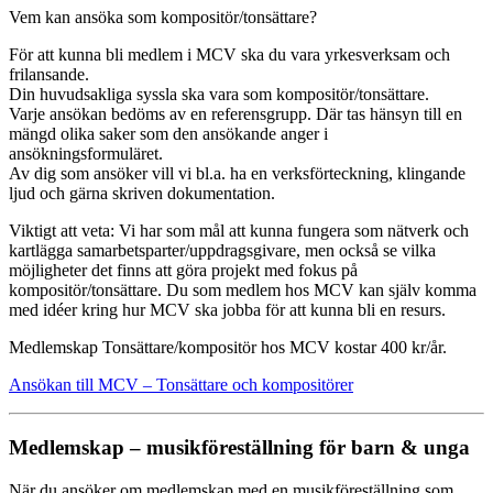
Vem kan ansöka som kompositör/tonsättare?
För att kunna bli medlem i MCV ska du vara yrkesverksam och
frilansande.
Din huvudsakliga syssla ska vara som kompositör/tonsättare.
Varje ansökan bedöms av en referensgrupp. Där tas hänsyn till en
mängd olika saker som den ansökande anger i
ansökningsformuläret.
Av dig som ansöker vill vi bl.a. ha en verksförteckning, klingande
ljud och gärna skriven dokumentation.
Viktigt att veta: Vi har som mål att kunna fungera som nätverk och
kartlägga samarbetsparter/uppdragsgivare, men också se vilka
möjligheter det finns att göra projekt med fokus på
kompositör/tonsättare. Du som medlem hos MCV kan själv komma
med idéer kring hur MCV ska jobba för att kunna bli en resurs.
Medlemskap Tonsättare/kompositör hos MCV kostar 400 kr/år.
Ansökan till MCV – Tonsättare och kompositörer
Medlemskap – musikföreställning för barn & unga
När du ansöker om medlemskap med en musikföreställning som