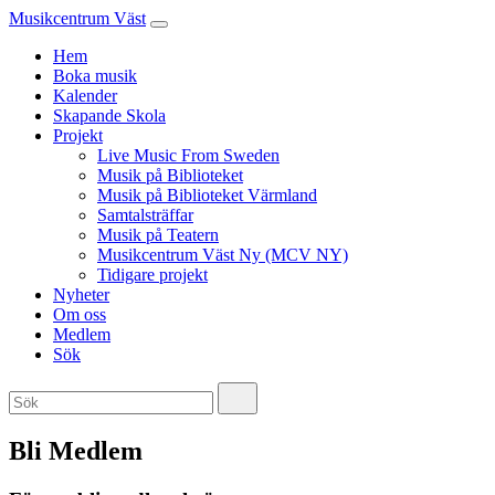
Musikcentrum Väst
Hem
Boka musik
Kalender
Skapande Skola
Projekt
Live Music From Sweden
Musik på Biblioteket
Musik på Biblioteket Värmland
Samtalsträffar
Musik på Teatern
Musikcentrum Väst Ny (MCV NY)
Tidigare projekt
Nyheter
Om oss
Medlem
Sök
Bli Medlem