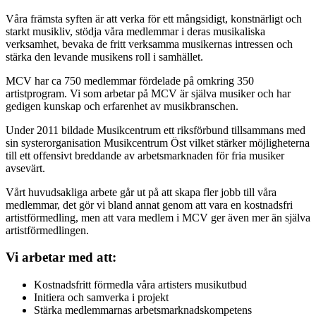
Våra främsta syften är att verka för ett mångsidigt, konstnärligt och
starkt musikliv, stödja våra medlemmar i deras musikaliska
verksamhet, bevaka de fritt verksamma musikernas intressen och
stärka den levande musikens roll i samhället.
MCV har ca 750 medlemmar fördelade på omkring 350
artistprogram. Vi som arbetar på MCV är själva musiker och har
gedigen kunskap och erfarenhet av musikbranschen.
Under 2011 bildade Musikcentrum ett riksförbund tillsammans med
sin systerorganisation Musikcentrum Öst vilket stärker möjligheterna
till ett offensivt breddande av arbetsmarknaden för fria musiker
avsevärt.
Vårt huvudsakliga arbete går ut på att skapa fler jobb till våra
medlemmar, det gör vi bland annat genom att vara en kostnadsfri
artistförmedling, men att vara medlem i MCV ger även mer än själva
artistförmedlingen.
Vi arbetar med att:
Kostnadsfritt förmedla våra artisters musikutbud
Initiera och samverka i projekt
Stärka medlemmarnas arbetsmarknadskompetens