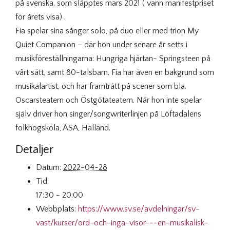
på svenska, som släpptes mars 2021 ( vann manifestpriset
för årets visa) .
Fia spelar sina sånger solo, på duo eller med trion My
Quiet Companion – där hon under senare år setts i
musikföreställningarna: Hungriga hjärtan- Springsteen på
vårt sätt, samt 80-talsbarn. Fia har även en bakgrund som
musikalartist, och har framträtt på scener som bla.
Oscarsteatern och Östgötateatern. När hon inte spelar
själv driver hon singer/songwriterlinjen på Löftadalens
folkhögskola, ÅSA, Halland.
Detaljer
Datum:
2022-04-28
Tid:
17:30 - 20:00
Webbplats:
https://www.sv.se/avdelningar/sv-
vast/kurser/ord-och-inga-visor---en-musikalisk-