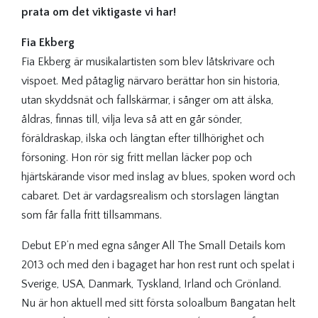
prata om det viktigaste vi har!
Fia Ekberg
Fia Ekberg är musikalartisten som blev låtskrivare och
vispoet. Med påtaglig närvaro berättar hon sin historia,
utan skyddsnät och fallskärmar, i sånger om att älska,
åldras, finnas till, vilja leva så att en går sönder,
föräldraskap, ilska och längtan efter tillhörighet och
försoning. Hon rör sig fritt mellan läcker pop och
hjärtskärande visor med inslag av blues, spoken word och
cabaret. Det är vardagsrealism och storslagen längtan
som får falla fritt tillsammans.
Debut EP’n med egna sånger All The Small Details kom
2013 och med den i bagaget har hon rest runt och spelat i
Sverige, USA, Danmark, Tyskland, Irland och Grönland.
Nu är hon aktuell med sitt första soloalbum Bangatan helt