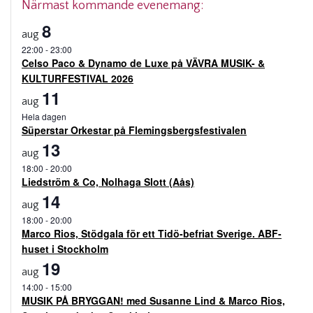
Närmast kommande evenemang:
8
aug
22:00
-
23:00
Celso Paco & Dynamo de Luxe på VÄVRA MUSIK- &
KULTURFESTIVAL 2026
11
aug
Hela dagen
Süperstar Orkestar på Flemingsbergsfestivalen
13
aug
18:00
-
20:00
Liedström & Co, Nolhaga Slott (Aås)
14
aug
18:00
-
20:00
Marco Rios, Stödgala för ett Tidö-befriat Sverige. ABF-
huset i Stockholm
19
aug
14:00
-
15:00
MUSIK PÅ BRYGGAN! med Susanne Lind & Marco Rios,