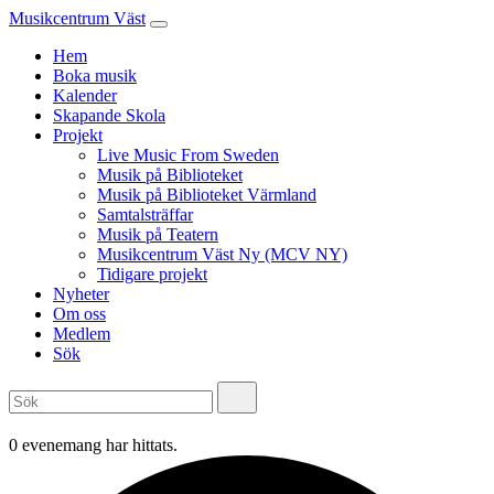
Musikcentrum Väst
Hem
Boka musik
Kalender
Skapande Skola
Projekt
Live Music From Sweden
Musik på Biblioteket
Musik på Biblioteket Värmland
Samtalsträffar
Musik på Teatern
Musikcentrum Väst Ny (MCV NY)
Tidigare projekt
Nyheter
Om oss
Medlem
Sök
0 evenemang har hittats.