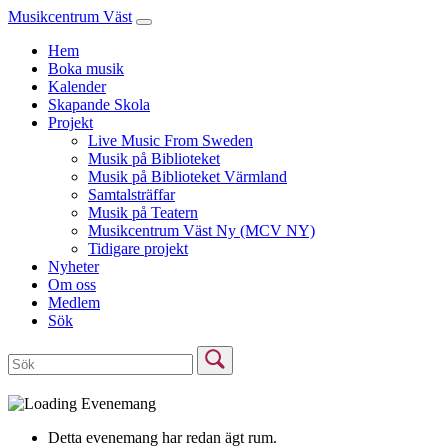
Musikcentrum Väst
Hem
Boka musik
Kalender
Skapande Skola
Projekt
Live Music From Sweden
Musik på Biblioteket
Musik på Biblioteket Värmland
Samtalsträffar
Musik på Teatern
Musikcentrum Väst Ny (MCV NY)
Tidigare projekt
Nyheter
Om oss
Medlem
Sök
Detta evenemang har redan ägt rum.