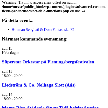
Warning
: Trying to access array offset on null in
/home/mcvse/public_html/wp-content/plugins/advanced-custom-
fields-pro/includes/acf-field-functions.php
on line
74
På detta event...
Houman Sebghati & Dom Fantastiska Få
Närmast kommande evenemang:
aug
11
Hela dagen
Süperstar Orkestar på Flemingsbergsfestivalen
aug
13
18:00
-
20:00
Liedström & Co, Nolhaga Slott (Aås)
aug
14
18:00
-
20:00
Marco Rios, Stödgala för ett Tidö-befriat Sverige.