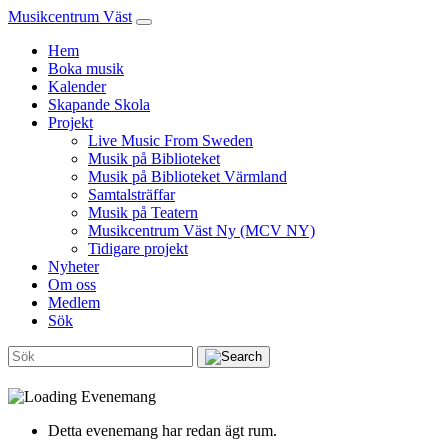
Musikcentrum Väst
Hem
Boka musik
Kalender
Skapande Skola
Projekt
Live Music From Sweden
Musik på Biblioteket
Musik på Biblioteket Värmland
Samtalsträffar
Musik på Teatern
Musikcentrum Väst Ny (MCV NY)
Tidigare projekt
Nyheter
Om oss
Medlem
Sök
Detta evenemang har redan ägt rum.