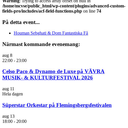
Warning
: Trying to access array offset on null in
/home/mcvse/public_html/wp-content/plugins/advanced-custom-
fields-pro/includes/acf-field-functions.php
on line
74
På detta event...
Houman Sebghati & Dom Fantastiska Få
Närmast kommande evenemang:
aug
8
22:00
-
23:00
Celso Paco & Dynamo de Luxe på VÄVRA
MUSIK- & KULTURFESTIVAL 2026
aug
11
Hela dagen
Süperstar Orkestar på Flemingsbergsfestivalen
aug
13
18:00
-
20:00