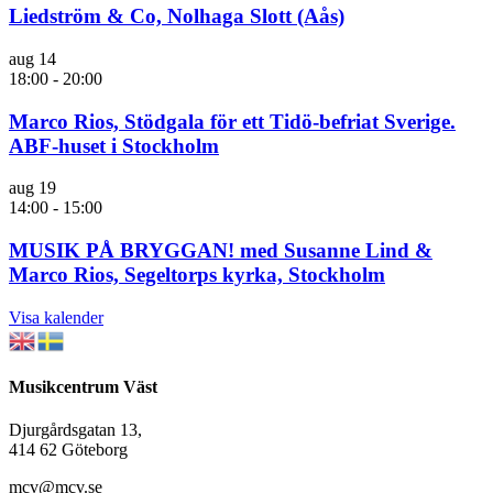
Liedström & Co, Nolhaga Slott (Aås)
aug
14
18:00
-
20:00
Marco Rios, Stödgala för ett Tidö-befriat Sverige.
ABF-huset i Stockholm
aug
19
14:00
-
15:00
MUSIK PÅ BRYGGAN! med Susanne Lind &
Marco Rios, Segeltorps kyrka, Stockholm
Visa kalender
Musikcentrum Väst
Djurgårdsgatan 13,
414 62 Göteborg
mcv@mcv.se