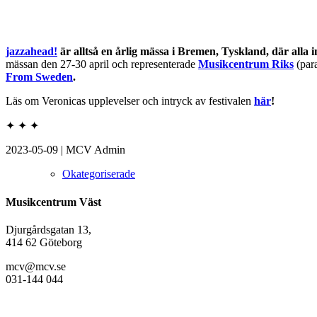
jazzahead!
är alltså en årlig mässa i Bremen, Tyskland, där alla 
mässan den 27-30 april och representerade
Musikcentrum Riks
(par
From Sweden
.
Läs om Veronicas upplevelser och intryck av festivalen
här
!
✦ ✦ ✦
2023-05-09
|
MCV Admin
Okategoriserade
Musikcentrum Väst
Djurgårdsgatan 13,
414 62 Göteborg
mcv@mcv.se
031-144 044