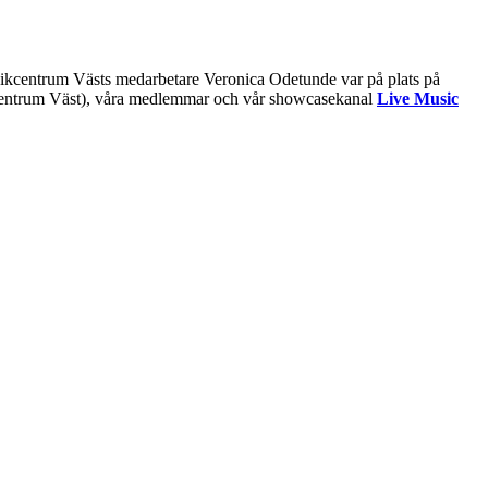
usikcentrum Västs medarbetare Veronica Odetunde var på plats på
centrum Väst), våra medlemmar och vår showcasekanal
Live Music