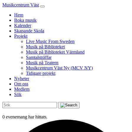
Musikcentrum Väst
Hem
Boka musik
Kalender
Skapande Skola
Projekt
Live Music From Sweden
Musik på Biblioteket
Musik på Biblioteket Värmland
Samtalsträffar
Musik på Teatern
Musikcentrum Väst Ny (MCV NY)
Tidigare projekt
Nyheter
Om oss
Medlem
Sök
0 evenemang har hittats.