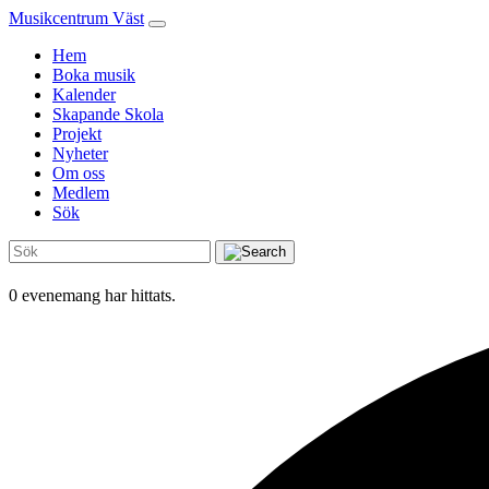
Musikcentrum Väst
Hem
Boka musik
Kalender
Skapande Skola
Projekt
Nyheter
Om oss
Medlem
Sök
0 evenemang har hittats.