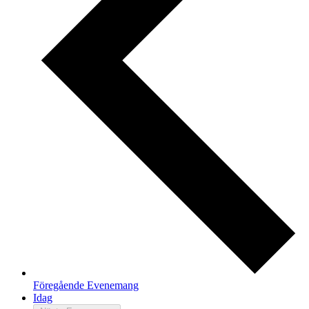
Föregående
Evenemang
Idag