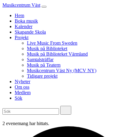
Musikcentrum Väst
Hem
Boka musik
Kalender
Skapande Skola
Projekt
Live Music From Sweden
Musik på Biblioteket
Musik på Biblioteket Värmland
Samtalsträffar
Musik på Teatern
Musikcentrum Väst Ny (MCV NY)
Tidigare projekt
Nyheter
Om oss
Medlem
Sök
2 evenemang har hittats.