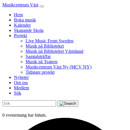
Musikcentrum Väst
Hem
Boka musik
Kalender
Skapande Skola
Projekt
Live Music From Sweden
Musik på Biblioteket
Musik på Biblioteket Värmland
Samtalsträffar
Musik på Teatern
Musikcentrum Väst Ny (MCV NY)
Tidigare projekt
Nyheter
Om oss
Medlem
Sök
0 evenemang har hittats.