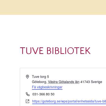
TUVE BIBLIOTEK
Adress
Tuve torg 5
Göteborg
,
Västra Götalands län
41743
Sverige
Få vägbeskrivningar
Telefonnummer
031-366 80 50
Website
https://goteborg.se/wps/portal/enhetssida/tuve-bib