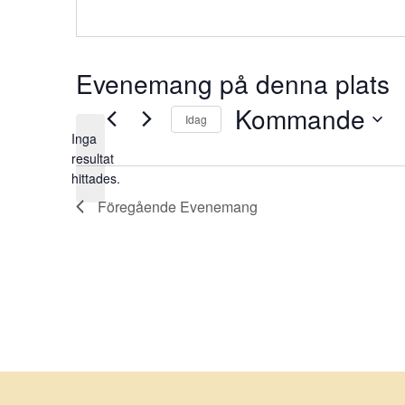
Evenemang på denna plats
Kommande
Idag
Inga
Välj
resultat
Notis
datum.
hittades.
Föregående
Evenemang