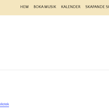
HEM
BOKA MUSIK
KALENDER
SKAPANDE S
liotek