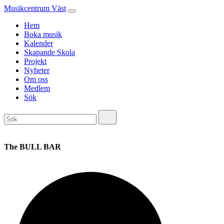
Musikcentrum Väst
Hem
Boka musik
Kalender
Skapande Skola
Projekt
Nyheter
Om oss
Medlem
Sök
The BULL BAR