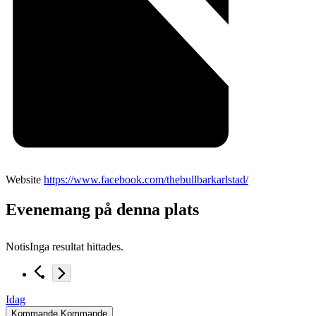
Website
https://www.facebook.com/thebullbarkarlstad/
Evenemang på denna plats
Notis
Inga resultat hittades.
Idag
Kommande
Kommande