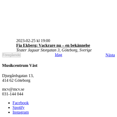
2023-02-25 kl 19:00
Fia Ekberg: Vackrare nu – en bekännelse
Teater Jaguar
Storgatan 3, Göteborg, Sverige
E
Idag
Nästa
Föregående
Evenemang
Musikcentrum Väst
Djurgårdsgatan 13,
414 62 Göteborg
mcv@mcv.se
031-144 044
Facebook
Spotify
Instagram