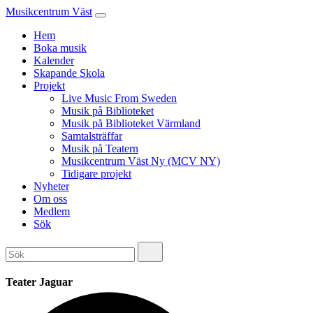
Musikcentrum Väst
Hem
Boka musik
Kalender
Skapande Skola
Projekt
Live Music From Sweden
Musik på Biblioteket
Musik på Biblioteket Värmland
Samtalsträffar
Musik på Teatern
Musikcentrum Väst Ny (MCV NY)
Tidigare projekt
Nyheter
Om oss
Medlem
Sök
Teater Jaguar
Adress