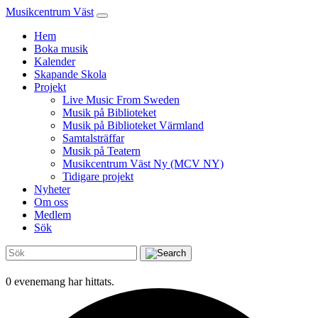
Musikcentrum Väst
Hem
Boka musik
Kalender
Skapande Skola
Projekt
Live Music From Sweden
Musik på Biblioteket
Musik på Biblioteket Värmland
Samtalsträffar
Musik på Teatern
Musikcentrum Väst Ny (MCV NY)
Tidigare projekt
Nyheter
Om oss
Medlem
Sök
0 evenemang har hittats.