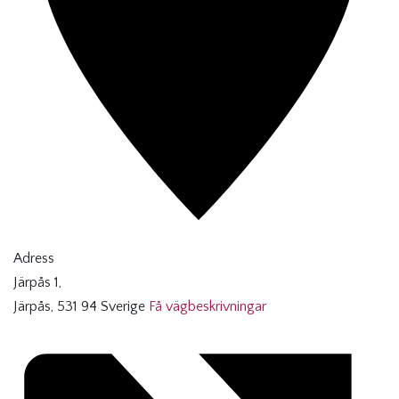
Adress
Järpås 1,
Järpås
,
531 94
Sverige
Få vägbeskrivningar