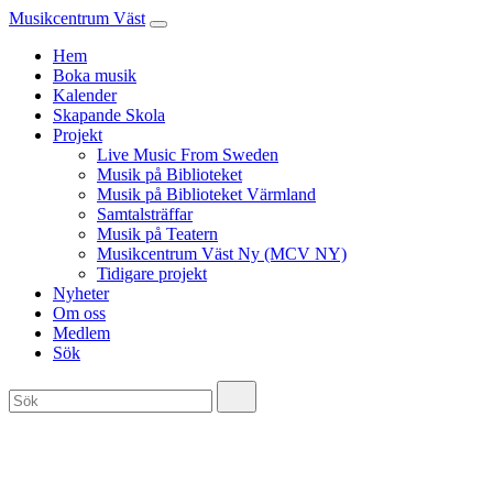
Musikcentrum Väst
Hem
Boka musik
Kalender
Skapande Skola
Projekt
Live Music From Sweden
Musik på Biblioteket
Musik på Biblioteket Värmland
Samtalsträffar
Musik på Teatern
Musikcentrum Väst Ny (MCV NY)
Tidigare projekt
Nyheter
Om oss
Medlem
Sök