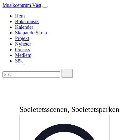
Musikcentrum Väst
Hem
Boka musik
Kalender
Skapande Skola
Projekt
Nyheter
Om oss
Medlem
Sök
Societetsscenen, Societetsparken
Adress