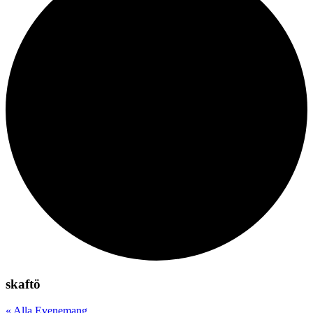
skaftö
« Alla Evenemang