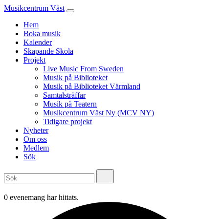
Musikcentrum Väst
Hem
Boka musik
Kalender
Skapande Skola
Projekt
Live Music From Sweden
Musik på Biblioteket
Musik på Biblioteket Värmland
Samtalsträffar
Musik på Teatern
Musikcentrum Väst Ny (MCV NY)
Tidigare projekt
Nyheter
Om oss
Medlem
Sök
0 evenemang har hittats.