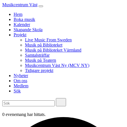
Musikcentrum Väst
Hem
Boka musik
Kalender
Skapande Skola
Projekt
Live Music From Sweden
Musik på Biblioteket
Musik på Biblioteket Värmland
Samtalsträffar
Musik på Teatern
Musikcentrum Väst Ny (MCV NY)
Tidigare projekt
Nyheter
Om oss
Medlem
Sök
0 evenemang har hittats.