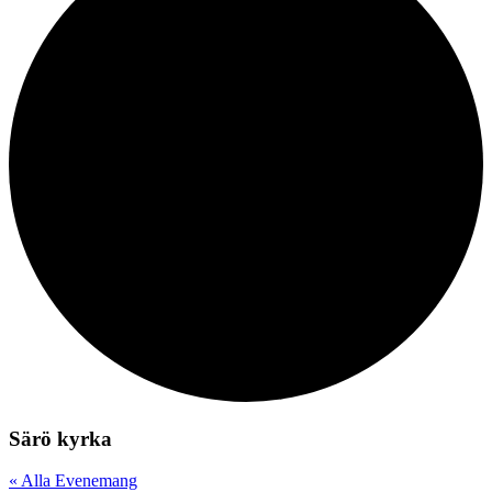
Särö kyrka
« Alla Evenemang