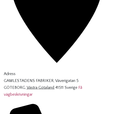
Adress
GAMLESTADENS FABRIKER, Väverigatan 5
GÖTEBORG
,
Västra Götaland
41511
Sverige
Få
vägbeskrivningar