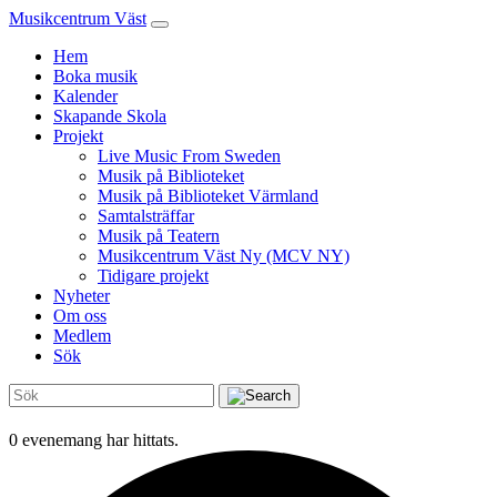
Musikcentrum Väst
Hem
Boka musik
Kalender
Skapande Skola
Projekt
Live Music From Sweden
Musik på Biblioteket
Musik på Biblioteket Värmland
Samtalsträffar
Musik på Teatern
Musikcentrum Väst Ny (MCV NY)
Tidigare projekt
Nyheter
Om oss
Medlem
Sök
0 evenemang har hittats.