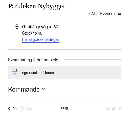
Parkleken Nybygget
« Alla Evenemang
Adress
Gubbängsvägen 80
Stockholm
,
Få vägbeskrivningar
Evenemang på denna plats
Inga resultat hittades.
Notis
Kommande
Välj
datum.
Idag
Nästa
Evenemang
Föregående
Evenem