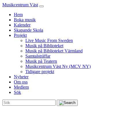
Musikcentrum Väst
Hem
Boka musik
Kalender
Skapande Skola
Projekt
Live Music From Sweden
Musik på Biblioteket
Musik på Biblioteket Värmland
Samtalsträffar
Musik på Teatern
Musikcentrum Väst Ny (MCV NY)
Tidigare projekt
Nyheter
Om oss
Medlem
Sök