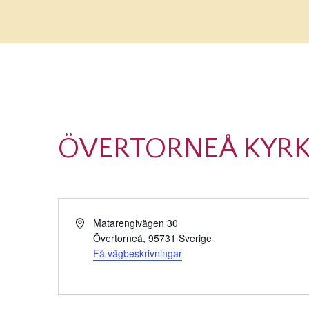
ÖVERTORNEÅ KYR
Adress
Matarengivägen 30
Övertorneå
,
95731
Sverige
Få vägbeskrivningar