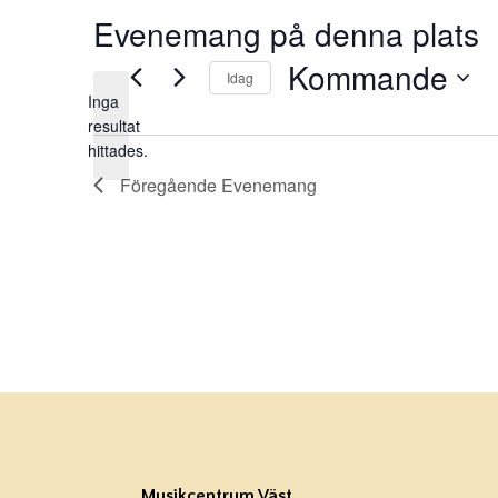
Evenemang på denna plats
Kommande
Idag
Inga
Välj
resultat
Notis
datum.
hittades.
Föregående
Evenemang
Musikcentrum Väst