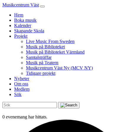
Musikcentrum Väst
Hem
Boka musik
Kalender
Skapande Skola
Projekt
Live Music From Sweden
Musik på Biblioteket
Musik på Biblioteket Värmland
Samtalsträffar
Musik på Teatern
Musikcentrum Väst Ny (MCV NY)
Tidigare projekt
Nyheter
Om oss
Medlem
Sök
0 evenemang har hittats.