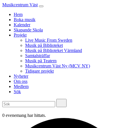
Musikcentrum Väst
Hem
Boka musik
Kalender
Skapande Skola
Projekt
Live Music From Sweden
Musik på Biblioteket
Musik på Biblioteket Värmland
Samtalsträffar
Musik på Teatern
Musikcentrum Väst Ny (MCV NY)
Tidigare projekt
Nyheter
Om oss
Medlem
Sök
0 evenemang har hittats.