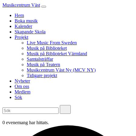
Musikcentrum Väst
Hem
Boka musik
Kalender
Skapande Skola
Projekt
Live Music From Sweden
Musik på Biblioteket
Musik på Biblioteket Värmland
Samtalsträffar
Musik på Teatern
Musikcentrum Väst Ny (MCV NY)
Tidigare projekt
Nyheter
Om oss
Medlem
Sök
0 evenemang har hittats.