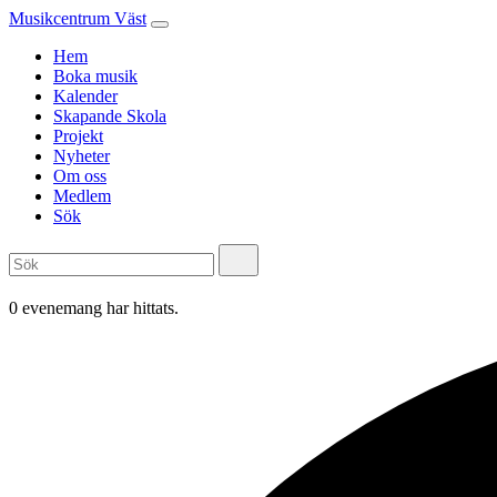
Musikcentrum Väst
Hem
Boka musik
Kalender
Skapande Skola
Projekt
Nyheter
Om oss
Medlem
Sök
0 evenemang har hittats.