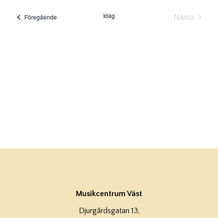
datum.
Idag
Nästa
Evenemang
Föregående
Evenema
Musikcentrum Väst
Djurgårdsgatan 13,