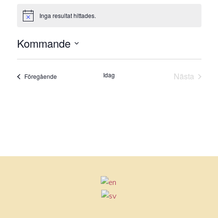
Inga resultat hittades.
Notis
Kommande
Välj
datum.
Idag
Nästa
Evenemang
Föregående
Evenema