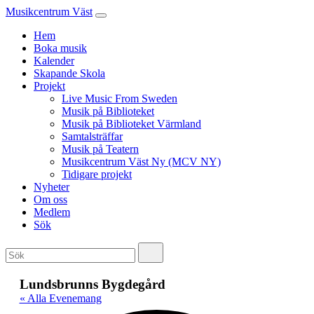
Musikcentrum Väst
Hem
Boka musik
Kalender
Skapande Skola
Projekt
Live Music From Sweden
Musik på Biblioteket
Musik på Biblioteket Värmland
Samtalsträffar
Musik på Teatern
Musikcentrum Väst Ny (MCV NY)
Tidigare projekt
Nyheter
Om oss
Medlem
Sök
Lundsbrunns Bygdegård
« Alla Evenemang
Adr