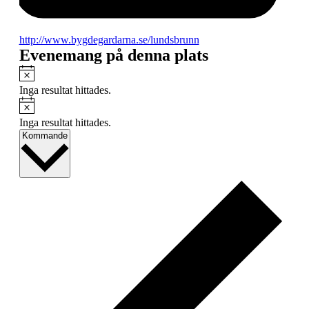
Website
http://www.bygdegardarna.se/lundsbrunn
Evenemang på denna plats
Notis
Inga resultat hittades.
Notis
Inga resultat hittades.
Välj
Kommande
datum.