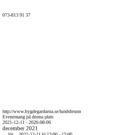
Telefonnummer
073-813 91 37
Website
http://www.bygdegardarna.se/lundsbrunn
Evenemang på denna plats
2021-12-11
 - 
2026-08-06
Välj
december 2021
datum.
lör
2021-12-11 kl 13:00
-
15:00