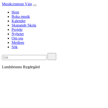
Musikcentrum Väst
Hem
Boka musik
Kalender
Skapande Skola
Projekt
Nyheter
Om oss
Medlem
Sök
Lundsbrunns Bygdegård
Adress