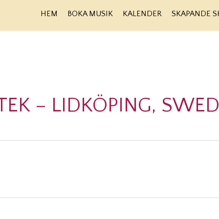
HEM
BOKA MUSIK
KALENDER
SKAPANDE S
OTEK – LIDKÖPING, SWE