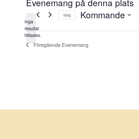
Evenemang på denna plats
Kommande
Idag
Inga
Välj
resultat
Notis
datum.
hittades.
Föregående
Evenemang