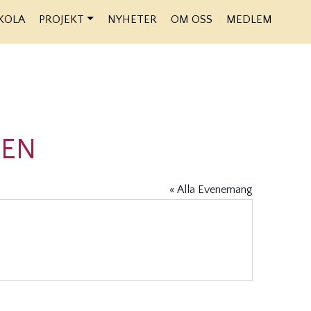
KOLA
PROJEKT
NYHETER
OM OSS
MEDLEM
DEN
« Alla Evenemang