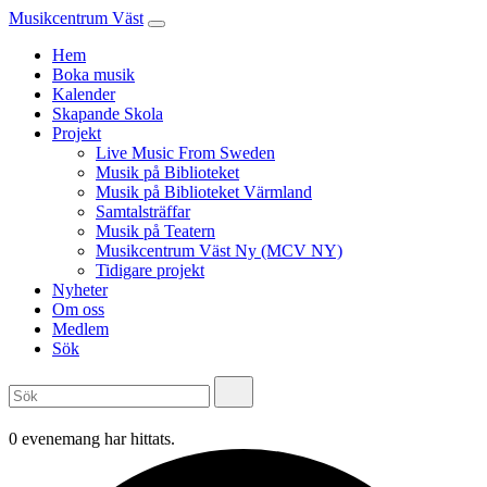
Musikcentrum Väst
Hem
Boka musik
Kalender
Skapande Skola
Projekt
Live Music From Sweden
Musik på Biblioteket
Musik på Biblioteket Värmland
Samtalsträffar
Musik på Teatern
Musikcentrum Väst Ny (MCV NY)
Tidigare projekt
Nyheter
Om oss
Medlem
Sök
0 evenemang har hittats.