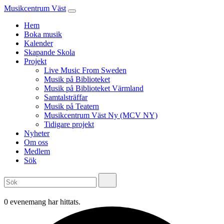
Musikcentrum Väst
Hem
Boka musik
Kalender
Skapande Skola
Projekt
Live Music From Sweden
Musik på Biblioteket
Musik på Biblioteket Värmland
Samtalsträffar
Musik på Teatern
Musikcentrum Väst Ny (MCV NY)
Tidigare projekt
Nyheter
Om oss
Medlem
Sök
0 evenemang har hittats.