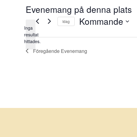
Evenemang på denna plats
Kommande
Idag
Inga
Välj
resultat
Notis
datum.
hittades.
Föregående
Evenemang