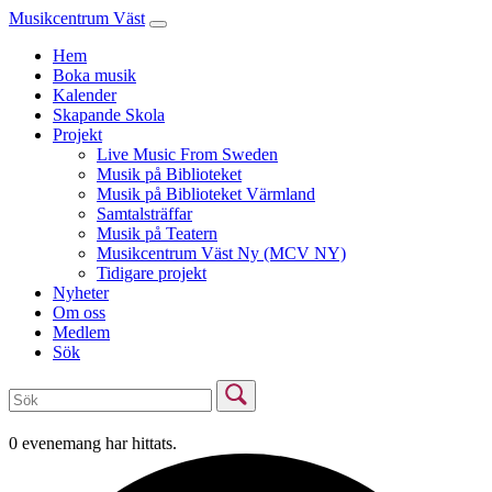
Musikcentrum Väst
Hem
Boka musik
Kalender
Skapande Skola
Projekt
Live Music From Sweden
Musik på Biblioteket
Musik på Biblioteket Värmland
Samtalsträffar
Musik på Teatern
Musikcentrum Väst Ny (MCV NY)
Tidigare projekt
Nyheter
Om oss
Medlem
Sök
0 evenemang har hittats.