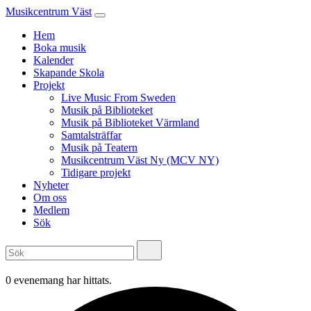
Musikcentrum Väst
Hem
Boka musik
Kalender
Skapande Skola
Projekt
Live Music From Sweden
Musik på Biblioteket
Musik på Biblioteket Värmland
Samtalsträffar
Musik på Teatern
Musikcentrum Väst Ny (MCV NY)
Tidigare projekt
Nyheter
Om oss
Medlem
Sök
0 evenemang har hittats.