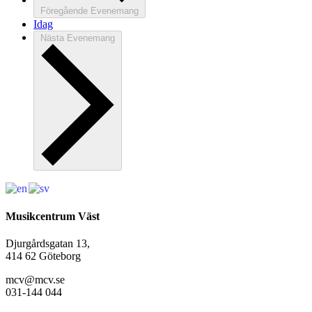
Föregående
Evenemang
Idag
Nästa
Evenemang
Musikcentrum Väst
Djurgårdsgatan 13,
414 62 Göteborg
mcv@mcv.se
031-144 044