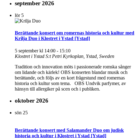
september 2026
lör
5
Berättande konsert om romernas historia och kultur med
Krilja Duo i Klostret i Ystad [Ystad]
5 september kl 14:00
-
15:10
Klostret i Ystad
S:t Petri Kyrkoplan, Ystad, Sweden
Tradition och innovation möts i passionerade romska sånger
om lidande och kärlek! OBS konserten blandar musik och
berättande, och följs av en kort frågestund med romernas
historia och kultur som tema. OBS Undvik parfymer, av
hänsyn till allergiker på scen och i publiken.
oktober 2026
sön
25
Berättande konsert med Salamander Duo om judisk
historia och kultur i Klostret i Ystad [Ystad]