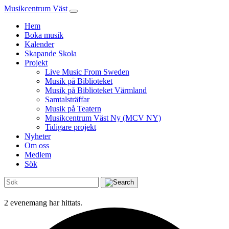
Musikcentrum Väst
Hem
Boka musik
Kalender
Skapande Skola
Projekt
Live Music From Sweden
Musik på Biblioteket
Musik på Biblioteket Värmland
Samtalsträffar
Musik på Teatern
Musikcentrum Väst Ny (MCV NY)
Tidigare projekt
Nyheter
Om oss
Medlem
Sök
2 evenemang har hittats.