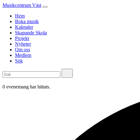
Musikcentrum Väst
Hem
Boka musik
Kalender
Skapande Skola
Projekt
Nyheter
Om oss
Medlem
Sök
0 evenemang har hittats.