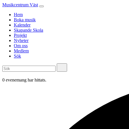
Musikcentrum Väst
Hem
Boka musik
Kalender
Skapande Skola
Projekt
Nyheter
Om oss
Medlem
Sök
0 evenemang har hittats.