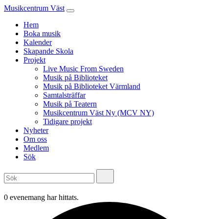
Musikcentrum Väst
Hem
Boka musik
Kalender
Skapande Skola
Projekt
Live Music From Sweden
Musik på Biblioteket
Musik på Biblioteket Värmland
Samtalsträffar
Musik på Teatern
Musikcentrum Väst Ny (MCV NY)
Tidigare projekt
Nyheter
Om oss
Medlem
Sök
0 evenemang har hittats.