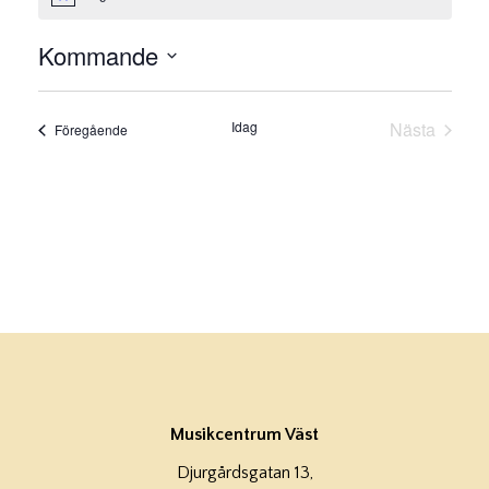
Notis
Kommande
Välj
datum.
Idag
Nästa
Evenemang
Föregående
Evenema
Musikcentrum Väst
Djurgårdsgatan 13,